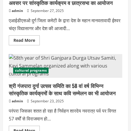
अवसर पर सांस्कृतिक कार्यक्रम व छात्रसभा का आयोजन
spiritual
सम्मानित
दुर्ग में भव्य पार्थिव शिवलिंग रुद्राभिषेक, वैदिक
admin
September 27, 2025
मंत्रोच्चार और मधुर भजनों से भक्तिमय हुआ
एआईडीएसओ दुर्ग जिला कमेटी के द्वारा देश के महान मानवतावादी ईश्वर
माहौल
4
चंद्र विद्यासागर और देश की आजादी...
August 4, 2026
Read
Read More
Agriculture
more
about
एक जैसे एनपीए खाते… फिर किसी को कर्जमाफी
ईश्वरचंद्र
तो किसी को नहीं… किसानों का आरोप
विद्यासागर
और
August 3, 2026
क्रांतिकारी
5
भगत
cultural programs
सिंह
के
Festival
जयंती
हिर्री संकुल से वीर जवानों के नाम स्नेह का रक्षा
श्री गंजपारा दुर्गा उत्सव समिति का 58 वां वर्ष विभिन्न
अवसर
पर
सूत्र, विद्यार्थियों ने अपने हाथों से बनाई सैकड़ों
सांस्कृतिक कार्यक्रमों के साथ कवि सम्मेलन का भी आयोजन
सांस्कृतिक
राखियां
कार्यक्रम
admin
September 23, 2025
व
1
August 4, 2026
छात्रसभा
का
परंपरा जिसका शतत हो रहा है निर्वहन शारदेय नवरात्र पर्व पर विगत
आयोजन
Political
57 वर्षों से विराजमान हो...
स्मार्ट मीटर और महंगे बिजली बिल के खिलाफ
सड़क पर उतरी कांग्रेस: दुर्ग के वार्डों में भराए गए
Read
Read More