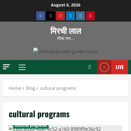
Skip
August 6, 2026
to
Facebook
Twitter
Youtube
Linkedin
Instagram
Pinterest
content
मिरची लाल
तीखा सच…
LIVE
Primary
Menu
Home
Blog
cultural programs
cultural programs
cultural programs