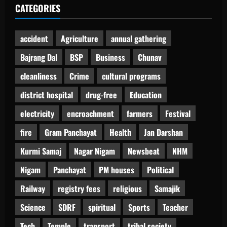
CATEGORIES
accident
Agriculture
annual gathering
Bajrang Dal
BSP
Business
Chunav
cleanliness
Crime
cultural programs
district hospital
drug-free
Education
electricity
encroachment
farmers
Festival
fire
Gram Panchayat
Health
Jan Darshan
Kurmi Samaj
Nagar Nigam
Newsbeat
NHM
Nigam
Panchayat
PM houses
Political
Railway
registry fees
religious
Samajik
Science
SDRF
spiritual
Sports
Teacher
Tech
Temple
transport
tribal society